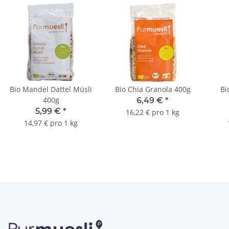
Bio Mandel Dattel Müsli
Bio Chia Granola 400g
Bi
400g
6,49 €
*
5,99 €
*
16,22 € pro 1 kg
14,97 € pro 1 kg