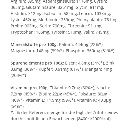
Arginin: 895mg, Asparaginsäure: 1176mg, Cystin:
365mg, Glutaminsäure: 3251mg, Glycin: 811mg,
Histidin: 312mg, Isoleucin: 582mg, Leucin: 1038mg,
Lysin: 482mg, Methionin: 239mg, Phenylalanin: 731mg,
Prolin: 903mg, Serin: 700mg, Threonin: 511mg,
Tryptophan: 185mg, Tyrosin: 510mg, Valin: 745mg
Mineralstoffe pro 100g:
Kalium: 444mg (22%*),
Magnesium: 148mg (39%*), Phosphor: 360mg (51%*)
Spurenelemente pro 100g:
Eisen: 4,8mg (34%*), Zink:
3,6mg (36%*), Kupfer: 0,61mg (61%*), Mangan: 4mg
(203%*)
Vitamine pro 100g:
Thiamin: 0,7mg (60%*), Niacin:
7,2mg (45%*), Biotin: 22µg (45%*), Folsäure: 80µg
(40%*), Vitamin E: 11,9mg (99%*), Vitamin K: 40,3µg
(54%*)
*: % der Referenzmenge für die tägliche Zufuhr eines
durchschnittlichen Erwachsenen (8400kJ/2000kcal)