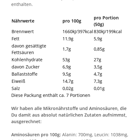
enthalten.
pro Portion
Nährwerte
pro 100g
(50g)
Brennwert
1660kJ/397kcal
830kJ/199kcal
Fett
11,9g
5,9g
davon gesättigte
1,7g
0,85g
Fettsäuren
Kohlenhydrate
53g
27g
davon Zucker
6,9g
3,5g
Ballaststoffe
9,5g
4,7g
Eiweiß
14,7g
7,3g
Salz
0,02g
0,01g
Diese Packung enthält ca. 7 Portionen
Wir haben alle Mikronährstoffe und Aminosäuren, die
Du damit aus absolut natürlichen Zutaten aufnimmst,
ausgerechnet:
Aminosäuren pro 100g:
Alanin: 700mg, Leucin: 1038mg,