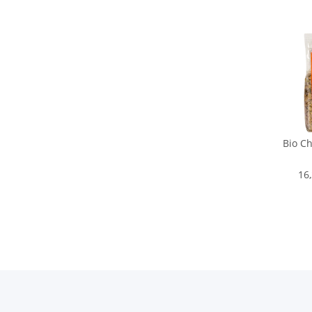
Bio C
16,