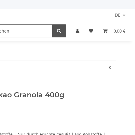
DE
0,00 €
kao Granola 400g
toffe | Nur durch Früchte gesüßt | Bio Rohstoffe |