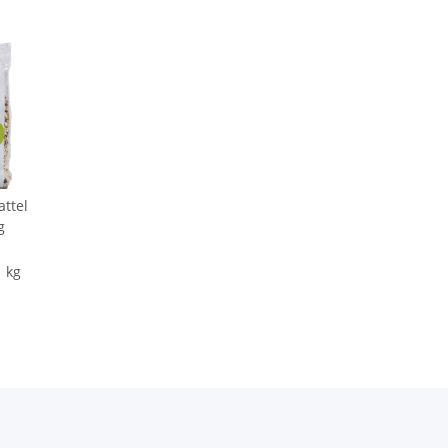
ttel
g
1 kg