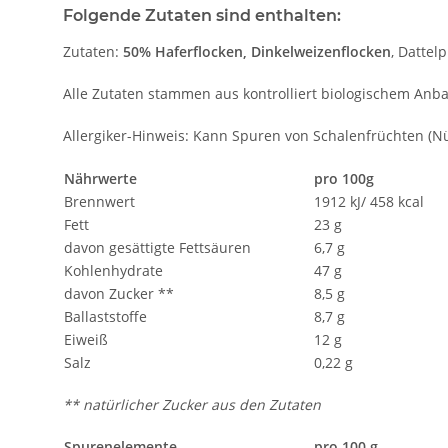
Folgende Zutaten sind enthalten:
Zutaten:
50% Haferflocken, Dinkelweizenflocken
, Dattel
Alle Zutaten stammen aus kontrolliert biologischem Anba
Allergiker-Hinweis: Kann Spuren von Schalenfrüchten (Nü
Nährwerte
pro 100g
Brennwert
1912 kJ/ 458 kcal
Fett
23 g
davon gesättigte Fettsäuren
6,7 g
Kohlenhydrate
47 g
davon Zucker **
8,5 g
Ballaststoffe
8,7 g
Eiweiß
12 g
Salz
0,22 g
** natürlicher Zucker aus den Zutaten
Spurenelemente
pro 100 g