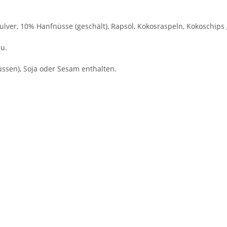
pulver, 10% Hanfnüsse (geschält), Rapsöl, Kokosraspeln, Kokoschips
u.
ssen), Soja oder Sesam enthalten.