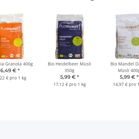
hia Granola 400g
Bio Heidelbeer Müsli
Bio Mandel Da
350g
Müsli 400
6,49 €
*
5,99 €
*
5,99 €
*
22 € pro 1 kg
17,12 € pro 1 kg
14,97 € pro 