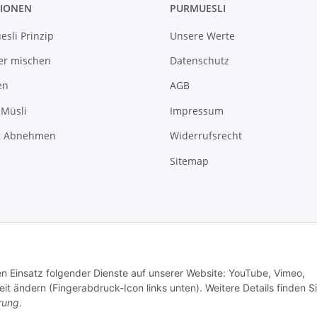
IONEN
PURMUESLI
sli Prinzip
Unsere Werte
er mischen
Datenschutz
en
AGB
 Müsli
Impressum
g Abnehmen
Widerrufsrecht
Sitemap
den Einsatz folgender Dienste auf unserer Website: YouTube, Vimeo,
it ändern (Fingerabdruck-Icon links unten). Weitere Details finden S
rung
.