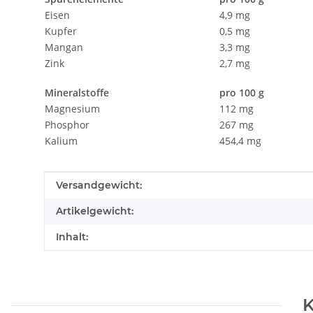
Eisen
4,9 mg
Kupfer
0,5 mg
Mangan
3,3 mg
Zink
2,7 mg
Mineralstoffe
pro 100 g
Magnesium
112 mg
Phosphor
267 mg
Kalium
454,4 mg
Produkteigenschaft
Wert
Versandgewicht:
Artikelgewicht:
Inhalt:
K