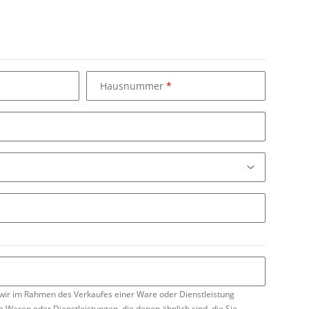
Hausnummer
e wir im Rahmen des Verkaufes einer Ware oder Dienstleistung
 Waren oder Dienstleistungen, die denen ähnlich sind, die Sie