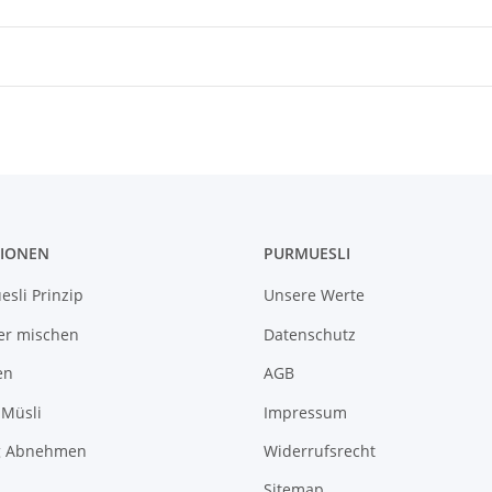
IONEN
PURMUESLI
sli Prinzip
Unsere Werte
er mischen
Datenschutz
en
AGB
 Müsli
Impressum
g Abnehmen
Widerrufsrecht
Sitemap