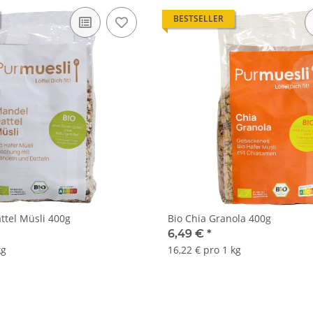
BESTSELLER
ttel Müsli 400g
Bio Chia Granola 400g
6,49 €
*
kg
16,22 € pro 1 kg